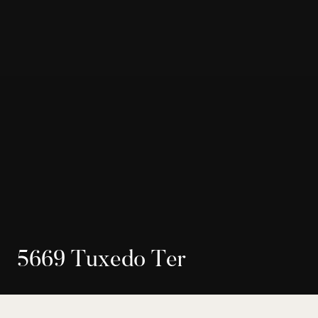
5
6
6
9
T
u
x
e
d
o
T
e
r